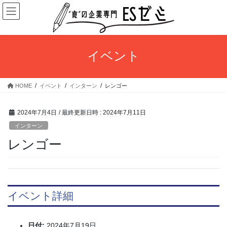
コ
ナ
ン
ビ
テ
ゲ
ン
ー
ツ
シ
イベント
へ
ョ
ス
ン
キ
に
HOME
イベント
インターン
レンゴー
ッ
移
プ
動
2024年7月4日
/ 最終更新日時 :
2024年7月11日
インターン
レンゴー
イベント詳細
日付:
2024年7月19日