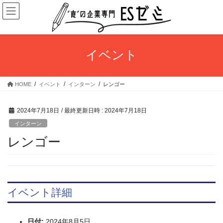
コ
ナ
ン
ビ
テ
ゲ
ン
ー
ツ
シ
イベント
へ
ョ
ス
ン
キ
に
HOME
イベント
インターン
レンゴー
ッ
移
プ
動
2024年7月18日
/ 最終更新日時 :
2024年7月18日
インターン
レンゴー
イベント詳細
日付:
2024年8月5日