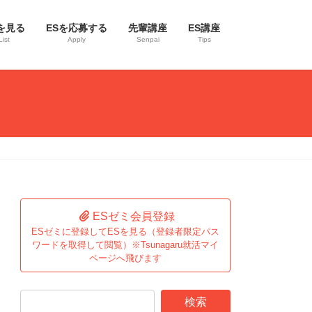
を見る
ESを応募する
先輩講座
ES講座
List
Apply
Senpai
Tips
ESゼミ会員登録
ESゼミに登録してESを見る（登録者限定パス
ワードを取得して閲覧）※Tsunagaru就活マイ
ページへ飛びます