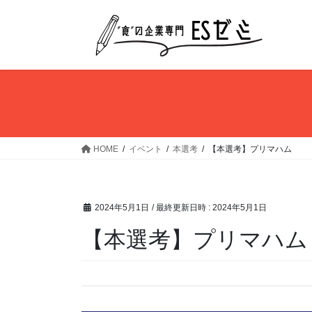
コ
ナ
ン
ビ
テ
ゲ
ン
ー
ツ
シ
へ
ョ
ス
ン
キ
に
ッ
移
HOME
イベント
本選考
【本選考】プリマハム
プ
動
2024年5月1日
/ 最終更新日時 :
2024年5月1日
【本選考】プリマハム