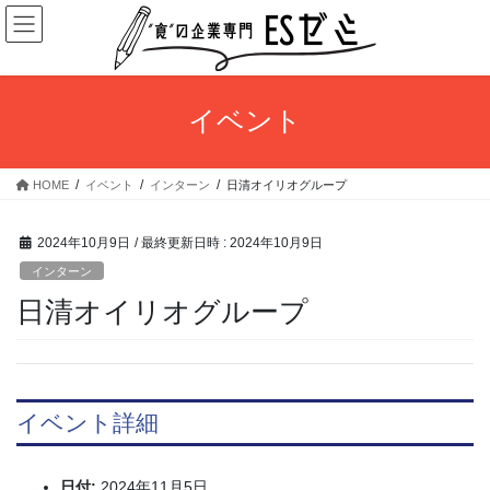
コ
ナ
ン
ビ
テ
ゲ
ン
ー
ツ
シ
イベント
へ
ョ
ス
ン
キ
に
HOME
イベント
インターン
日清オイリオグループ
ッ
移
プ
動
2024年10月9日
/ 最終更新日時 :
2024年10月9日
インターン
日清オイリオグループ
イベント詳細
日付:
2024年11月5日