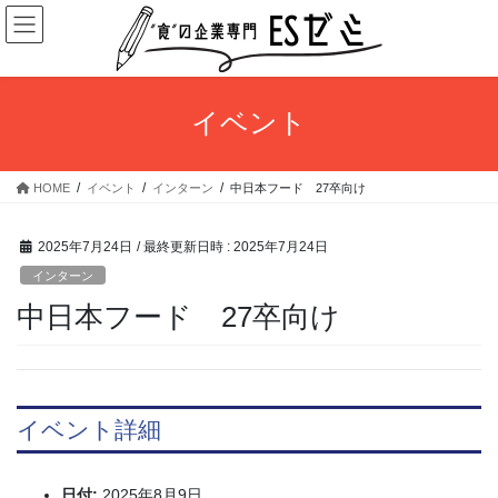
コ
ナ
ン
ビ
テ
ゲ
ン
ー
ツ
シ
イベント
へ
ョ
ス
ン
キ
に
HOME
イベント
インターン
中日本フード 27卒向け
ッ
移
プ
動
2025年7月24日
/ 最終更新日時 :
2025年7月24日
インターン
中日本フード 27卒向け
イベント詳細
日付:
2025年8月9日