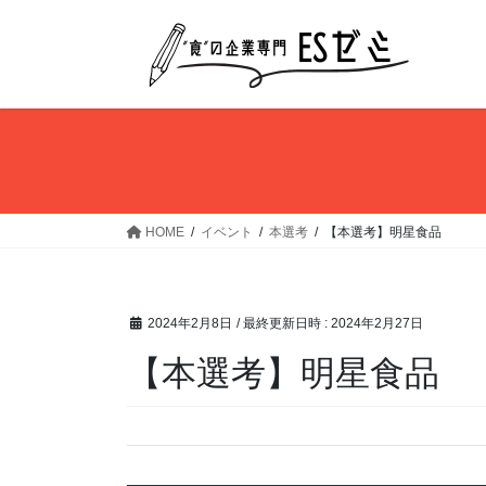
コ
ナ
ン
ビ
テ
ゲ
ン
ー
ツ
シ
へ
ョ
ス
ン
キ
に
ッ
移
HOME
イベント
本選考
【本選考】明星食品
プ
動
2024年2月8日
/ 最終更新日時 :
2024年2月27日
【本選考】明星食品