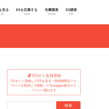
を見る
ESを応募する
先輩講座
ES講座
List
Apply
Senpai
Tips
ESゼミ会員登録
ESゼミに登録してESを見る（登録者限定パス
ワードを取得して閲覧）※Tsunagaru就活マイ
ページへ飛びます