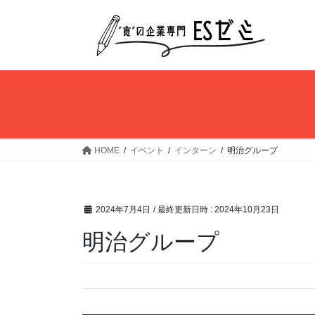
コ
ナ
ン
ビ
テ
ゲ
ン
ー
ツ
シ
へ
ョ
ス
ン
キ
に
ッ
移
HOME
イベント
インターン
明治グループ
プ
動
2024年7月4日
/ 最終更新日時 :
2024年10月23日
明治グループ