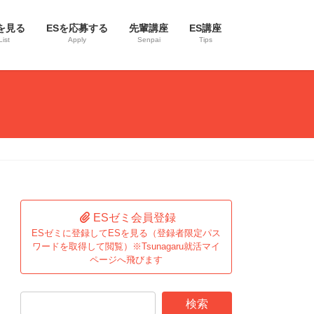
を見る
ESを応募する
先輩講座
ES講座
List
Apply
Senpai
Tips
ESゼミ会員登録
ESゼミに登録してESを見る（登録者限定パス
ワードを取得して閲覧）※Tsunagaru就活マイ
ページへ飛びます