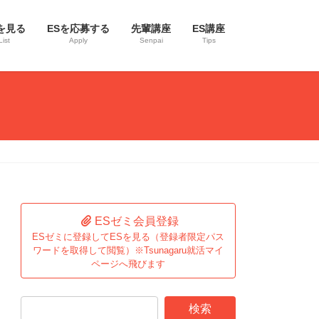
を見る
ESを応募する
先輩講座
ES講座
List
Apply
Senpai
Tips
ESゼミ会員登録
ESゼミに登録してESを見る（登録者限定パス
ワードを取得して閲覧）※Tsunagaru就活マイ
ページへ飛びます