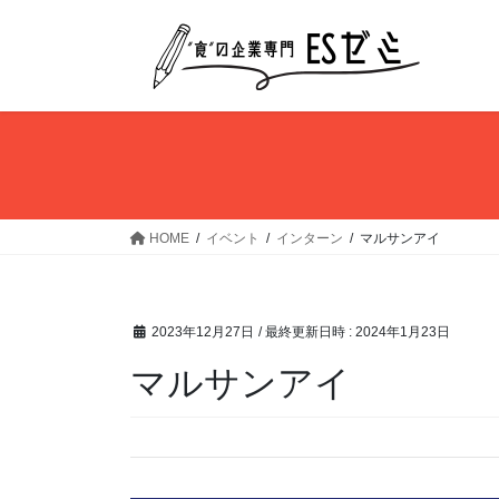
コ
ナ
ン
ビ
テ
ゲ
ン
ー
ツ
シ
へ
ョ
ス
ン
キ
に
ッ
移
HOME
イベント
インターン
マルサンアイ
プ
動
2023年12月27日
/ 最終更新日時 :
2024年1月23日
マルサンアイ