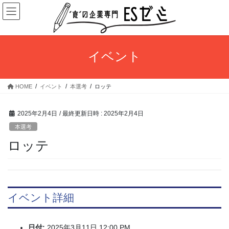
コ
ナ
ン
ビ
テ
ゲ
ン
ー
ツ
シ
イベント
へ
ョ
ス
ン
キ
に
HOME
イベント
本選考
ロッテ
ッ
移
プ
動
2025年2月4日
/ 最終更新日時 :
2025年2月4日
本選考
ロッテ
イベント詳細
日付:
2025年3月11日 12:00 PM