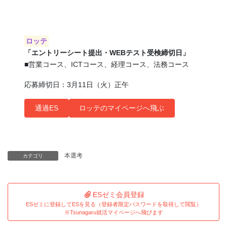
ロッテ
「エントリーシート提出・WEBテスト受検締切日」
■営業コース、ICTコース、経理コース、法務コース
応募締切日：3月11日（火）正午
通過ES
ロッテのマイページへ飛ぶ
本選考
カテゴリ
ESゼミ会員登録
ESゼミに登録してESを見る（登録者限定パスワードを取得して閲覧）
※Tsunagaru就活マイページへ飛びます