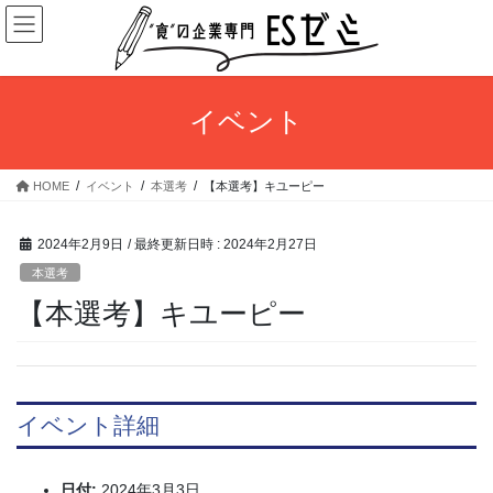
コ
ナ
ン
ビ
テ
ゲ
ン
ー
ツ
シ
イベント
へ
ョ
ス
ン
キ
に
HOME
イベント
本選考
【本選考】キユーピー
ッ
移
プ
動
2024年2月9日
/ 最終更新日時 :
2024年2月27日
本選考
【本選考】キユーピー
イベント詳細
日付:
2024年3月3日