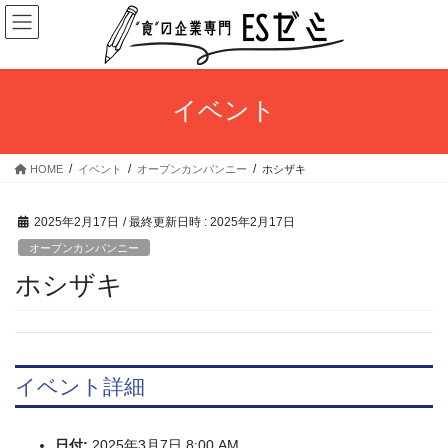
コ
ナ
ン
ビ
テ
ゲ
ン
ー
ツ
シ
イベント
へ
ョ
ス
ン
キ
に
HOME
イベント
オープンカンパンニー
ホシザキ
ッ
移
プ
動
2025年2月17日
/ 最終更新日時 :
2025年2月17日
オープンカンパンニー
ホシザキ
イベント詳細
日付:
2025年3月7日 8:00 AM