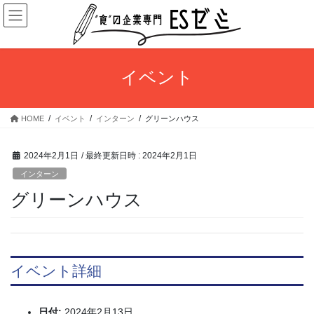
コ
ナ
ン
ビ
テ
ゲ
ン
ー
ツ
シ
イベント
へ
ョ
ス
ン
キ
に
HOME
イベント
インターン
グリーンハウス
ッ
移
プ
動
2024年2月1日
/ 最終更新日時 :
2024年2月1日
インターン
グリーンハウス
イベント詳細
日付:
2024年2月13日