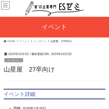
コ
ナ
ン
ビ
テ
ゲ
ン
ー
ツ
シ
イベント
へ
ョ
ス
ン
キ
に
HOME
イベント
インターン
山星屋 27卒向け
ッ
移
プ
動
2025年10月3日
/ 最終更新日時 :
2025年10月3日
インターン
山星屋 27卒向け
イベント詳細
日付:
2026年2月28日