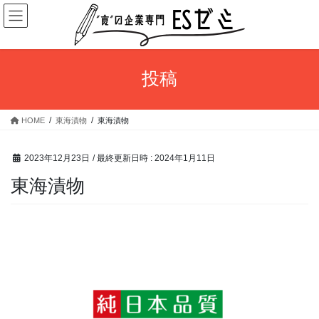
コ
ナ
ン
ビ
テ
ゲ
ン
ー
ツ
シ
投稿
へ
ョ
ス
ン
キ
に
HOME
東海漬物
東海漬物
ッ
移
プ
動
2023年12月23日
/ 最終更新日時 :
2024年1月11日
東海漬物