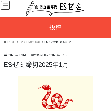
コ
ナ
ン
ビ
テ
ゲ
ン
ー
ツ
シ
投稿
へ
ョ
ス
ン
キ
に
HOME
1月のES締切情報
ESゼミ締切2025年1月
ッ
移
プ
動
2025年1月6日
/ 最終更新日時 :
2025年1月6日
ESゼミ締切2025年1月