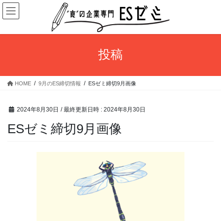
コ
ナ
ン
ビ
テ
ゲ
ン
ー
ツ
シ
投稿
へ
ョ
ス
ン
キ
に
HOME
9月のES締切情報
ESゼミ締切9月画像
ッ
移
プ
動
2024年8月30日
/ 最終更新日時 :
2024年8月30日
ESゼミ締切9月画像