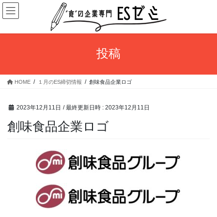
コ
ナ
ン
ビ
テ
ゲ
ン
ー
ツ
シ
投稿
へ
ョ
ス
ン
キ
に
HOME
１月のES締切情報
創味食品企業ロゴ
ッ
移
プ
動
2023年12月11日
/ 最終更新日時 :
2023年12月11日
創味食品企業ロゴ