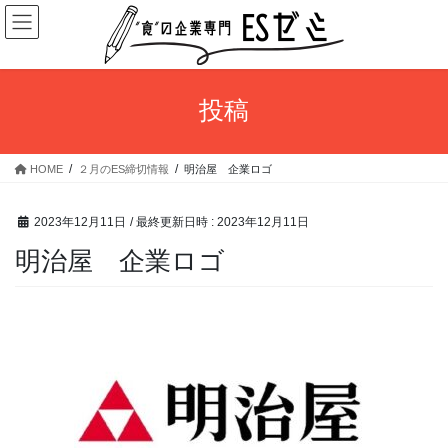
コ
ナ
ン
ビ
テ
ゲ
ン
ー
ツ
シ
投稿
へ
ョ
ス
ン
キ
に
HOME
２月のES締切情報
明治屋 企業ロゴ
ッ
移
プ
動
2023年12月11日
/ 最終更新日時 :
2023年12月11日
明治屋 企業ロゴ