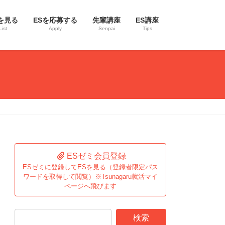
を見る
ESを応募する
先輩講座
ES講座
List
Apply
Senpai
Tips
ESゼミ会員登録
ESゼミに登録してESを見る（登録者限定パス
ワードを取得して閲覧）※Tsunagaru就活マイ
ページへ飛びます