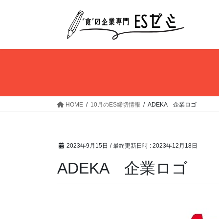
コ
ナ
ン
ビ
テ
ゲ
ン
ー
ツ
シ
へ
ョ
ス
ン
キ
に
ッ
移
HOME
10月のES締切情報
ADEKA 企業ロゴ
プ
動
2023年9月15日
/ 最終更新日時 :
2023年12月18日
ADEKA 企業ロゴ