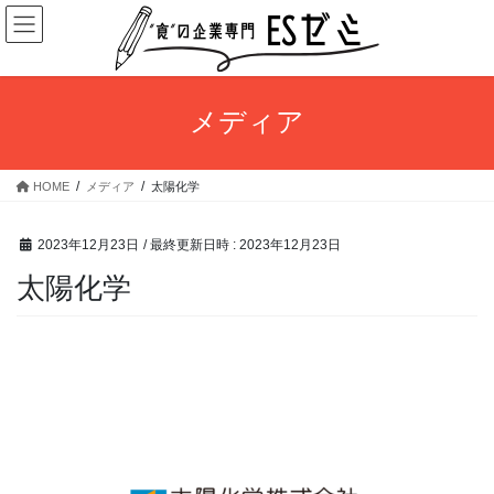
コ
ナ
ン
ビ
テ
ゲ
ン
ー
ツ
シ
メディア
へ
ョ
ス
ン
キ
に
HOME
メディア
太陽化学
ッ
移
プ
動
2023年12月23日
/ 最終更新日時 :
2023年12月23日
太陽化学