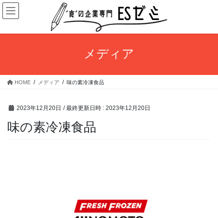
コ
ナ
ン
ビ
テ
ゲ
ン
ー
ツ
シ
メディア
へ
ョ
ス
ン
キ
に
HOME
メディア
味の素冷凍食品
ッ
移
プ
動
2023年12月20日
/ 最終更新日時 :
2023年12月20日
味の素冷凍食品