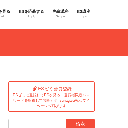
を見る
ESを応募する
先輩講座
ES講座
List
Apply
Senpai
Tips
ESゼミ会員登録
ESゼミに登録してESを見る（登録者限定パス
ワードを取得して閲覧）※Tsunagaru就活マイ
ページへ飛びます