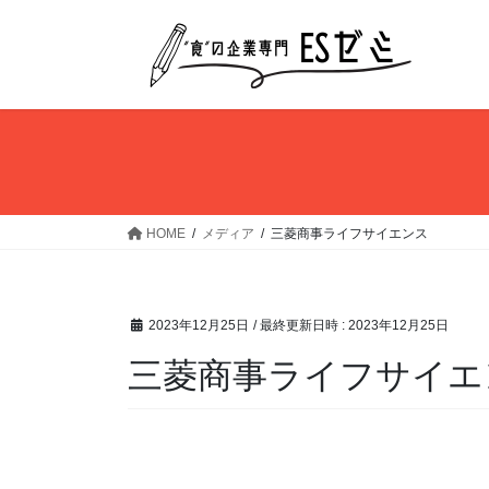
コ
ナ
ン
ビ
テ
ゲ
ン
ー
ツ
シ
へ
ョ
ス
ン
キ
に
ッ
移
HOME
メディア
三菱商事ライフサイエンス
プ
動
2023年12月25日
/ 最終更新日時 :
2023年12月25日
三菱商事ライフサイエ