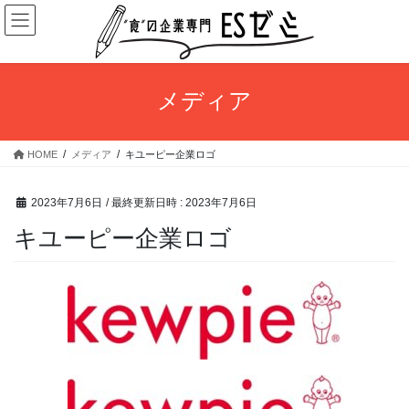
コ
ナ
ン
ビ
テ
ゲ
ン
ー
ツ
シ
メディア
へ
ョ
ス
ン
キ
に
HOME
メディア
キユーピー企業ロゴ
ッ
移
プ
動
2023年7月6日
/ 最終更新日時 :
2023年7月6日
キユーピー企業ロゴ