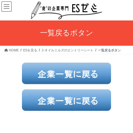
コ
ナ
ン
ビ
テ
ゲ
ン
ー
ツ
シ
一覧戻るボタン
へ
ョ
ス
ン
キ
に
HOME
ESを見る
J-オイルミルズのエントリーシート
一覧戻るボタン
ッ
移
プ
動