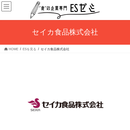
コ
ナ
ン
ビ
テ
ゲ
ン
ー
ツ
シ
セイカ食品株式会社
へ
ョ
ス
ン
キ
に
HOME
ESを見る
セイカ食品株式会社
ッ
移
プ
動