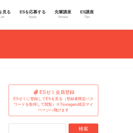
を見る
ESを応募する
先輩講座
ES講座
List
Apply
Senpai
Tips
ESゼミ会員登録
ESゼミに登録してESを見る（登録者限定パス
ワードを取得して閲覧）※Tsunagaru就活マイ
ページへ飛びます