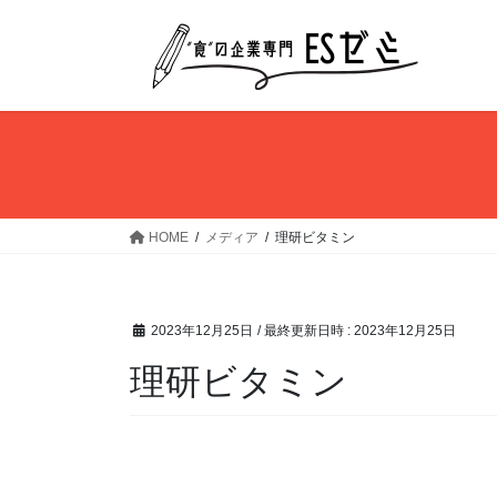
コ
ナ
ン
ビ
テ
ゲ
ン
ー
ツ
シ
へ
ョ
ス
ン
キ
に
ッ
移
HOME
メディア
理研ビタミン
プ
動
2023年12月25日
/ 最終更新日時 :
2023年12月25日
理研ビタミン